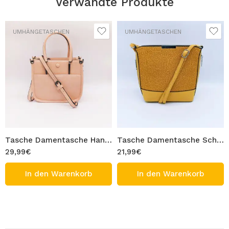
Verwandte Produkte
UMHÄNGETASCHEN
UMHÄNGETASCHEN
Tasche Damentasche Handtasche Umhängetasche Pink mit Schulterriemen Schultertasche Design BONBON
Tasche Damentasche Schultertasche Umhängetasche Gelb Textil mit Schulterriemen Blumen Muster Design FRIDA
29,99
€
21,99
€
In den Warenkorb
In den Warenkorb