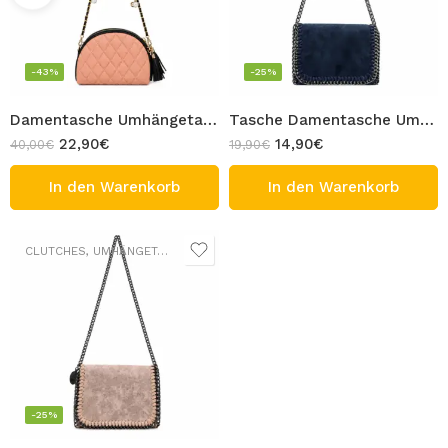
-43%
-25%
Damentasche Umhängetasche Crossbody-Tasche mit gestepptem Rautenmuster und Kettenriemen Rosa PU Leder Design PINA
Tasche Damentasche Umhängetasche Crossbody Tasche mit dekorativer Kettenumrandung Dunkelblau Textil Design ELLA Mini
22,90
€
14,90
€
40,00
€
19,90
€
In den Warenkorb
In den Warenkorb
CLUTCHES
,
UMHÄNGETASCHEN
-25%