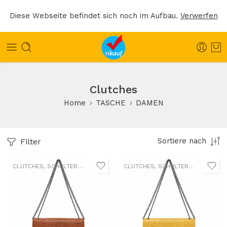
Diese Webseite befindet sich noch im Aufbau.
Verwerfen
Clutches
Home
TASCHE
DAMEN
Filter
Sortiere nach
CLUTCHES
,
SCHULTERTASCHEN
,
UMHÄNGETASCHEN
CLUTCHES
,
SCHULTERTASCHEN
,
UM