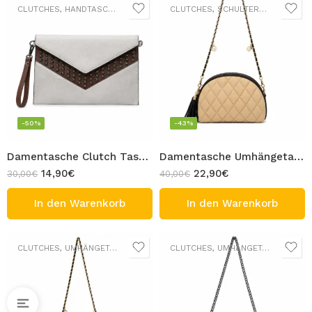
CLUTCHES
,
HANDTASCHEN
,
UMHÄNGETASCHEN
CLUTCHES
,
SCHULTERTASCHEN
,
UM
-50%
-43%
Damentasche Clutch Tasche und auch Umhängetasche mit Strass-Schriftzug FASHION und Schulterriemen und Handschlaufe Rosa PU-Leder
Damentasche Umhängetasche Crossbody-Tasche mit gestepptem Rautenmuster und Kettenriemen Beige PU Leder Design PINA
14,90
€
22,90
€
30,00
€
40,00
€
In den Warenkorb
In den Warenkorb
CLUTCHES
,
UMHÄNGETASCHEN
CLUTCHES
,
UMHÄNGETASCHEN