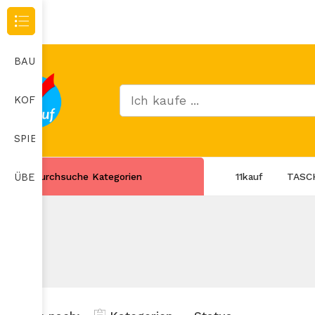
Durchsuche Kategorien
BAUMARKT
KOFFER
SPIELZEUG
Durchsuche Kategorien
11kauf
TASC
ÜBERWACHUNGSKAMERA