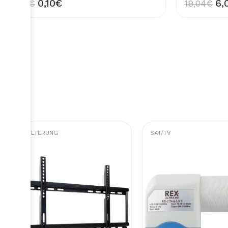
0,10
€
6,
0,17
€
19,04
€
TV HALTERUNG
SAT/TV