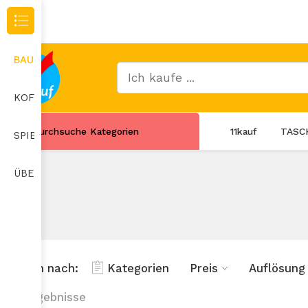
Durchsuche Kategorien
BAUMARKT
KOFFER
Durchsuche Kategorien
11kauf
TASC
SPIELZEUG
ÜBERWACHUNGSKAMERA
Filtern nach:
Kategorien
Preis
Auflösung
20 ergebnisse