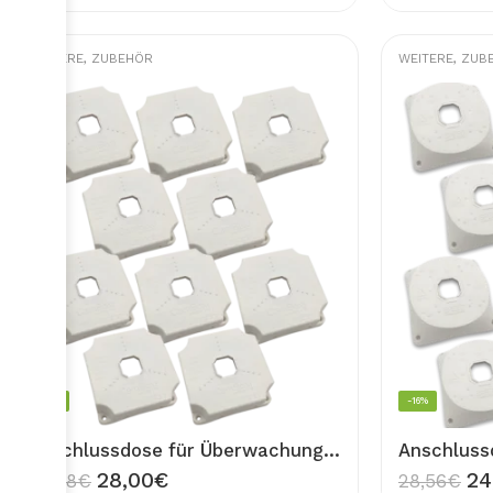
WEITERE
,
ZUBEHÖR
WEITERE
,
ZUB
-26%
-16%
Anschlussdose für Überwachungskamera 8 Stück Wand Dose Universal 8x Junction Box 1118 für Kamera Montage Abzweigdose CAMBOX
28,00
€
24
38,08
€
28,56
€