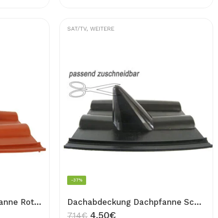
SAT/TV
,
WEITERE
-37%
Dachabdeckung Dachpfanne Rot Kunststoff Dach Ziegel Sat Antenne Frankfurter Dach Montage
Dachabdeckung Dachpfanne Schwarz Kunststoff Dach Ziegel Sat Antenne Frankfurter Dach Montage
4,50
€
7,14
€