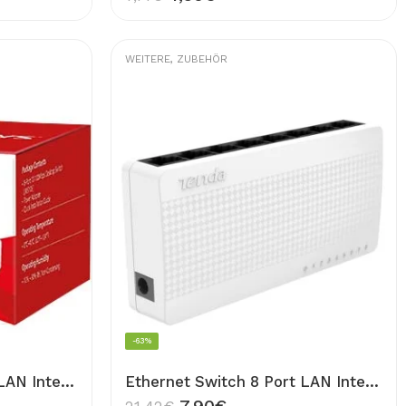
WEITERE
,
ZUBEHÖR
-63%
Ethernet Switch 5 Port LAN Internet Verteiler 5x über Kabel Netzwerk Switch Hub 5x RJ45
Ethernet Switch 8 Port LAN Internet Verteiler 8x über Kabel Netzwerk Switch Hub 8x RJ45