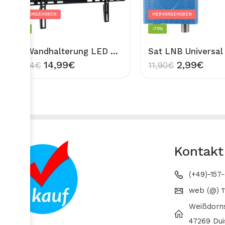
HERVORGEHOBEN
HERVORGEHOBEN
-21%
-75%
TV Wandhalterung LED TV Wandhalter Fest Universal Vesa max 600×400 bis 75 Zoll LCD Fernseher Wand Halterung Stabil 26 – 55 – 75 Zoll
14,99
€
2,99
€
19,04
€
11,90
€
Kontakt
(+49)-157
web (@) 1
Weißdorn
47269 Dui