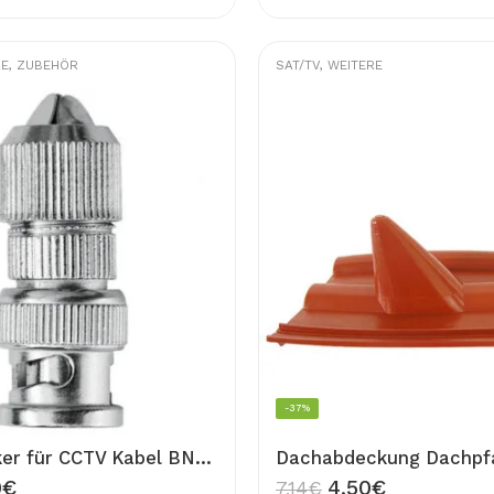
RE
,
ZUBEHÖR
SAT/TV
,
WEITERE
-37%
BNC Stecker für CCTV Kabel BNC Kupplung für Kamera Kabel
0
€
4,50
€
7,14
€