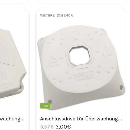
WEITERE
,
ZUBEHÖR
-16%
Anschlussdose für Überwachungskamera Wand Dose Universal Junction Box 1118 für Kamera Montage Abzweigdose CAMBOX
Anschlussdose für Überwachungskamera Wand Dose Universal Junction Box für Kamera Montage Abzweigdose
3,00
€
3,57
€