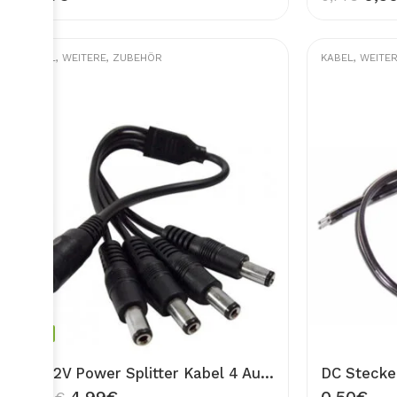
KABEL
,
WEITERE
,
ZUBEHÖR
KABEL
,
WEITE
-48%
DC 12V Power Splitter Kabel 4 Ausgang DC Strom Verteiler 1 Buchse 4 Stecker Adapter für CCTV Kamera Überwachungskamera