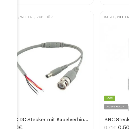
KABEL
,
WEITERE
,
ZUBEHÖR
KABEL
,
WEITE
-30%
AUSVERKAUFT
BNC DC Stecker mit Kabelverbindung für CCTV BNC Strom Kabel Überwachungskamera
2,50
€
0,5
0,71
€