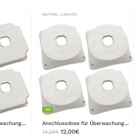
WEITERE
,
ZUBEHÖR
-16%
Anschlussdose für Überwachungskamera 4 Stück Wand Dose Universal 4x Junction Box 1118 für Kamera Montage Abzweigdose CAMBOX
Anschlussdose für Überwachungskamera 4 Stück Wand Dose Universal 4x Junction Box für Kamera Montage Abzweigdose
12,00
€
14,28
€