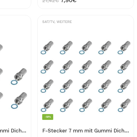
7,90
€
21,42
€
SAT/TV
,
WEITERE
-58%
F-Stecker 7 mm mit Gummi Dichtring 10x für Sat Koaxial Kabel Schraubbar 10 Stück Stecker für Antennenkabel 7mm Satellite Antenne Montage
F-Stecker 7 mm mit Gummi Dichtring 20x für Sat Koaxial Kabel Schraubbar 20 Stück Stecker für Antennenkabel 7mm Satellite Antenne Montage