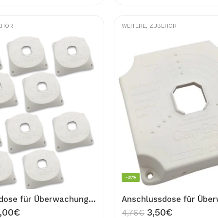
EHÖR
WEITERE
,
ZUBEHÖR
-26%
Anschlussdose für Überwachungskamera 8 Stück Wand Dose Universal 8x Junction Box für Kamera Montage Abzweigdose
,00
€
3,50
€
4,76
€