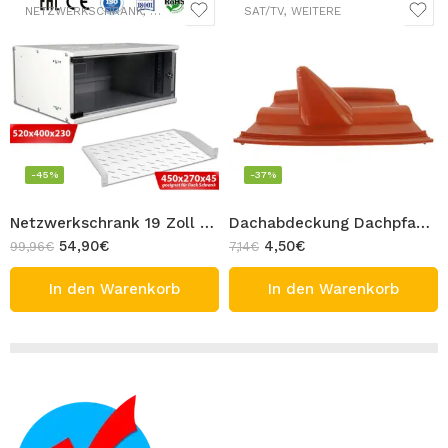
NETZWERKSCHRANK
,
WEITERE
,
ZUBEHÖR
SAT/TV
,
WEITERE
-45%
-37%
Netzwerkschrank 19 Zoll 4HE mit Regal Server Wandschrank 19″ 4U Gehäuse mit Ablage Rack Cabinet SOHO
Dachabdeckung Dachpfanne Rot Kunststoff Dach Ziegel Sat Antenne Frankfurter Dach Montage
54,90
€
4,50
€
99,96
€
7,14
€
In den Warenkorb
In den Warenkorb