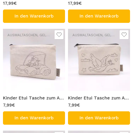
17,99
€
17,99
€
In den Warenkorb
In den Warenkorb
AUSMALTASCHEN
,
GELDBÖRSEN
,
SCHULTASCHEN
AUSMALTASCHEN
,
GELDBÖRSEN
,
S
Kinder Etui Tasche zum Ausmalen 100% Baumwolle Gabardine Waschbar Stifttasche Modell Auto Figur 20×13 cm Ausmaltasche zum Bemalen
Kinder Etui Tasche zum Ausmalen 100% Baumwolle Gabardine Waschbar Stifttasche Modell eleganter Vogel Figur 20×13 cm Ausmaltasche zum Bemalen
7,99
€
7,99
€
In den Warenkorb
In den Warenkorb