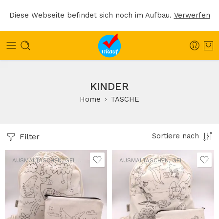
Diese Webseite befindet sich noch im Aufbau.
Verwerfen
KINDER
Home
TASCHE
Filter
Sortiere nach
AUSMALTASCHEN
,
GELDBÖRSEN
,
SCHULTASCHEN
AUSMALTASCHEN
,
GELDBÖRSEN
,
S