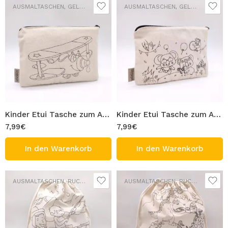
AUSMALTASCHEN
,
GELDBÖRSEN
,
SCHULTASCHEN
AUSMALTASCHEN
,
GELDBÖRSEN
,
S
Kinder Etui Tasche zum Ausmalen 100% Baumwolle Gabardine Waschbar Stifttasche Modell Flugzeug Figur 20×13 cm Ausmaltasche zum Bemalen
Kinder Etui Tasche zum Ausmalen 100% Baumwolle Gabardine Waschbar Stifttasche Modell tanzende Koalas Figur 20×13 cm Ausmaltasche zum Bemalen
7,99
€
7,99
€
In den Warenkorb
In den Warenkorb
AUSMALTASCHEN
,
RUCKSÄCKE
AUSMALTASCHEN
,
RUCKSÄCKE