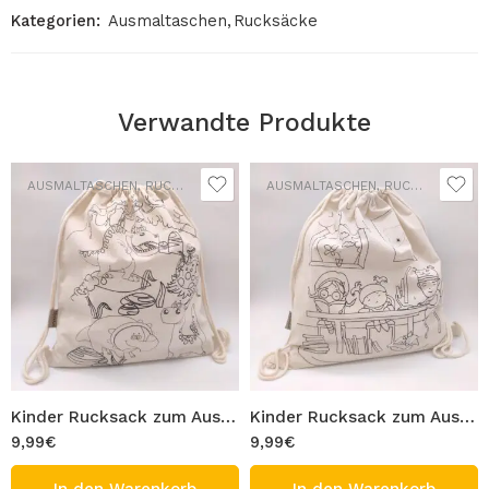
Kategorien:
Ausmaltaschen
,
Rucksäcke
Verwandte Produkte
AUSMALTASCHEN
,
RUCKSÄCKE
AUSMALTASCHEN
,
RUCKSÄCKE
Kinder Rucksack zum Ausmalen 100% Baumwolle Waschbar Turnbeutel Modell Dinosaurier Figur Tasche 33×40 cm Ausmaltasche Beutel zum Ausmalen Bemalen
Kinder Rucksack zum Ausmalen 100% Baumwolle Waschbar Turnbeutel Modell Ruhezeit Figur Tasche 33×40 cm Ausmaltasche Beutel zum Ausmalen Bemalen
9,99
€
9,99
€