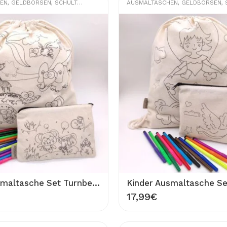
EN
,
GELDBÖRSEN
,
SCHULTASCHEN
AUSMALTASCHEN
,
GELDBÖRSEN
,
S
Kinder Ausmaltasche Set Turnbeutel glückliche Tiere und Etui Tasche tanzende Koalas 100% Baumwolle Waschbar Rucksack 33×40 cm Stifttasche 20×13 cm zum Ausmalen Bemalen
17,99
€