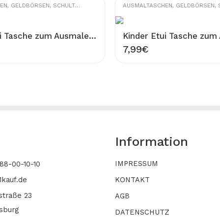
EN
,
GELDBÖRSEN
,
SCHULTASCHEN
AUSMALTASCHEN
,
GELDBÖRSEN
,
S
Kinder Etui Tasche zum Ausmalen 100% Baumwolle Gabardine Waschbar Stifttasche Modell eleganter Vogel Figur 20×13 cm Ausmaltasche zum Bemalen
7,99
€
Information
IMPRESSUM
-88-00-10-10
1kauf.de
KONTAKT
straße 23
AGB
sburg
DATENSCHUTZ