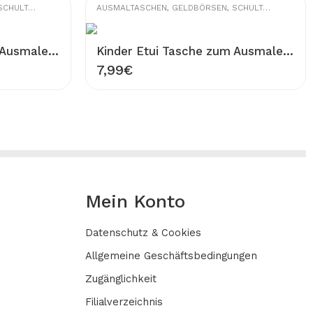
CHULTASCHEN
AUSMALTASCHEN
,
GELDBÖRSEN
,
SCHULTASCHEN
Kinder Etui Tasche zum Ausmalen 100% Baumwolle Gabardine Waschbar Stifttasche Modell Flugzeug Figur 20×13 cm Ausmaltasche zum Bemalen
Kinder Etui Tasche zum Ausmalen 100% Baumwolle Gabardine Waschbar Stifttasche Modell tanzende Koalas Figur 20×13 cm Ausmaltasche zum Bemalen
7,99
€
Mein Konto
Datenschutz & Cookies
Allgemeine Geschäftsbedingungen
Zugänglichkeit
Filialverzeichnis