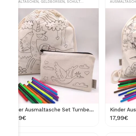
AUSMALTASCHEN
,
GELDBÖRSEN
,
SCHULTASCHEN
AUSMALTASCH
Kinder Ausmaltasche Set Turnbeutel Einhorn und Etui Tasche eleganter Vogel 100% Baumwolle Waschbar Rucksack 33×40 cm Stifttasche 20×13 cm zum Ausmalen Bemalen
17,99
€
17,99
€