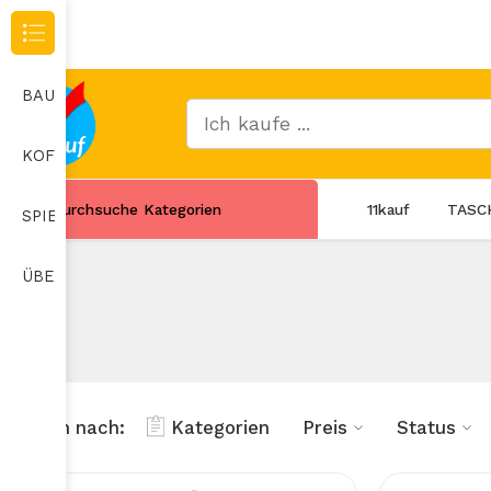
Durchsuche Kategorien
BAUMARKT
KOFFER
Durchsuche Kategorien
11kauf
TASC
SPIELZEUG
ÜBERWACHUNGSKAMERA
Filtern nach:
Kategorien
Preis
Status