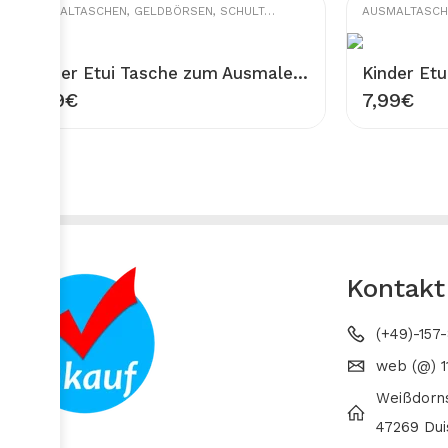
AUSMALTASCHEN
,
GELDBÖRSEN
,
SCHULTASCHEN
AUSMALTASCH
Kinder Etui Tasche zum Ausmalen 100% Baumwolle Gabardine Waschbar Stifttasche Modell Auto Figur 20×13 cm Ausmaltasche zum Bemalen
7,99
€
7,99
€
Kontakt
(+49)-157
web (@) 1
Weißdorn
47269 Dui