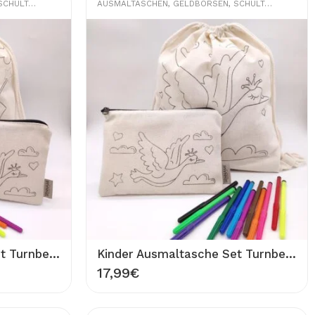
CHULTASCHEN
AUSMALTASCHEN
,
GELDBÖRSEN
,
SCHULTASCHEN
Kinder Ausmaltasche Set Turnbeutel Prinzessin und Etui Tasche eleganter Vogel 100% Baumwolle Waschbar Rucksack 33×40 cm Stifttasche 20×13 cm zum Ausmalen Bemalen
Kinder Ausmaltasche Set Turnbeutel und Etui Tasche Modell eleganter Vogel 100% Baumwolle Waschbar Rucksack 33×40 cm Stifttasche 20×13 cm zum Ausmalen Bemalen
17,99
€