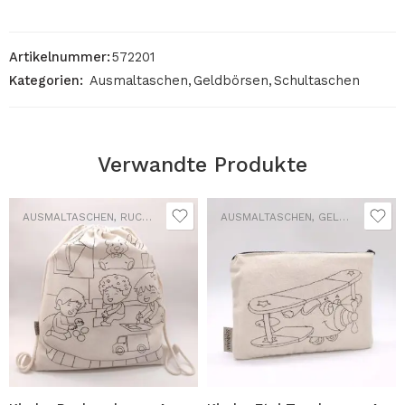
Artikelnummer:
572201
Kategorien:
Ausmaltaschen
,
Geldbörsen
,
Schultaschen
Verwandte Produkte
AUSMALTASCHEN
,
RUCKSÄCKE
AUSMALTASCHEN
,
GELDBÖRSEN
,
S