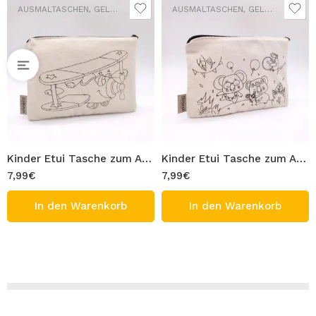
AUSMALTASCHEN
,
GELDBÖRSEN
,
SCHULTASCHEN
AUSMALTASCHEN
,
GELDBÖRSEN
,
S
Kinder Etui Tasche zum Ausmalen 100% Baumwolle Gabardine Waschbar Stifttasche Modell Flugzeug Figur 20×13 cm Ausmaltasche zum Bemalen
Kinder Etui Tasche zum Ausmalen 100% Baumwolle Gabardine Waschbar Stifttasche Modell tanzende Koalas Figur 20×13 cm Ausmaltasche zum Bemalen
7,99
€
7,99
€
In den Warenkorb
In den Warenkorb