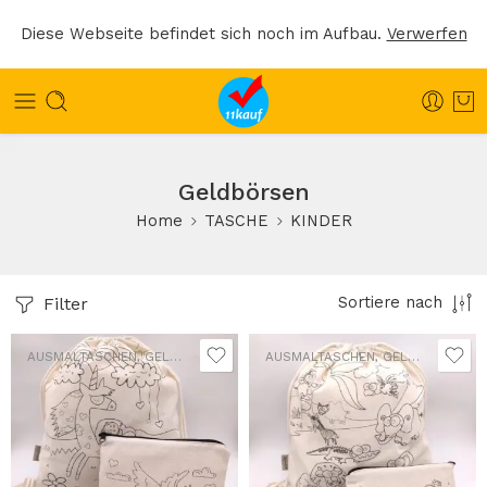
Diese Webseite befindet sich noch im Aufbau.
Verwerfen
Geldbörsen
Home
TASCHE
KINDER
Filter
Sortiere nach
AUSMALTASCHEN
,
GELDBÖRSEN
,
SCHULTASCHEN
AUSMALTASCHEN
,
GELDBÖRSEN
,
S