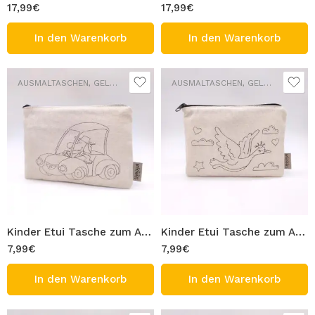
17,99
€
17,99
€
In den Warenkorb
In den Warenkorb
AUSMALTASCHEN
,
GELDBÖRSEN
,
SCHULTASCHEN
AUSMALTASCHEN
,
GELDBÖRSEN
,
S
Kinder Etui Tasche zum Ausmalen 100% Baumwolle Gabardine Waschbar Stifttasche Modell Auto Figur 20×13 cm Ausmaltasche zum Bemalen
Kinder Etui Tasche zum Ausmalen 100% Baumwolle Gabardine Waschbar Stifttasche Modell eleganter Vogel Figur 20×13 cm Ausmaltasche zum Bemalen
7,99
€
7,99
€
In den Warenkorb
In den Warenkorb