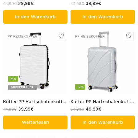
39,99
€
39,99
€
44,99
€
44,99
€
In den Warenkorb
In den Warenkorb
PP REISEKOFFER
PP REISEKOFFER
-11%
-9%
AUSVERKAUFT
Koffer PP Hartschalenkoffer 65cm Weiß mit abnehmbaren Rollen Reisekoffer 70L 4 Rolle Trolley TSA Schloss 360 Grad Zwillingsrolle
Koffer PP Hartschalenkoffer 75cm Grau mit abnehmbaren Rollen Reisekoffer 105L 4 Rolle Trolley TSA Schloss 360 Grad Zwillingsrolle
39,99
€
49,99
€
44,99
€
54,99
€
Weiterlesen
In den Warenkorb