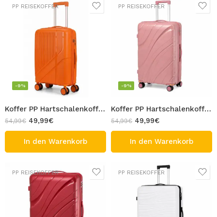
PP REISEKOFFER
PP REISEKOFFER
-9%
-9%
Koffer PP Hartschalenkoffer 75cm Orange mit abnehmbaren Rollen Reisekoffer 105L 4 Rolle Trolley TSA Schloss 360 Grad Zwillingsrolle
Koffer PP Hartschalenkoffer 75cm Rosa mit abnehmbaren Rollen Reisekoffer 105L 4 Rolle Trolley TSA Schloss 360 Grad Zwillingsrolle
49,99
€
49,99
€
54,99
€
54,99
€
In den Warenkorb
In den Warenkorb
PP REISEKOFFER
PP REISEKOFFER