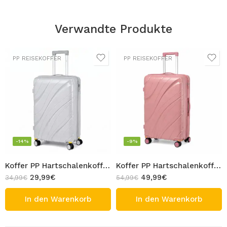
Verwandte Produkte
PP REISEKOFFER
PP REISEKOFFER
-14%
-9%
Koffer PP Hartschalenkoffer Handgepäck Grau mit abnehmbaren Rollen Reisekoffer 4 Rolle Trolley TSA Schloss 360 Grad Zwillingsrolle Kabin Gepäck 45L 55cm
Koffer PP Hartschalenkoffer 75cm Rosa mit abnehmbaren Rollen Reisekoffer 105L 4 Rolle Trolley TSA Schloss 360 Grad Zwillingsrolle
29,99
€
49,99
€
34,99
€
54,99
€
In den Warenkorb
In den Warenkorb