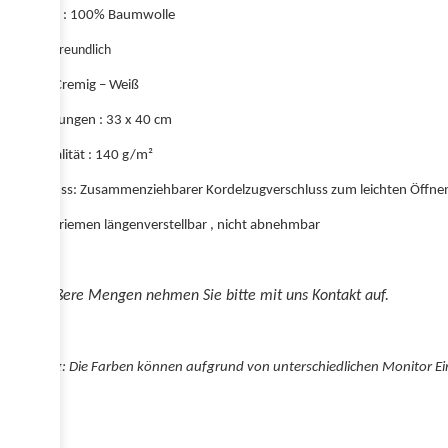
Material : 100% Baumwolle
Umweltfreundlich
Farbe : Cremig – Weiß
Abmessungen : 33 x 40 cm
Stoffqualität : 140 g/m²
Verschluss: Zusammenziehbarer Kordelzugverschluss zum leichten Öffne
Schulterriemen längenverstellbar , nicht abnehmbar
Für größere Mengen nehmen Sie bitte mit uns Kontakt auf.
Achtung: Die Farben können aufgrund von unterschiedlichen Monitor Ei