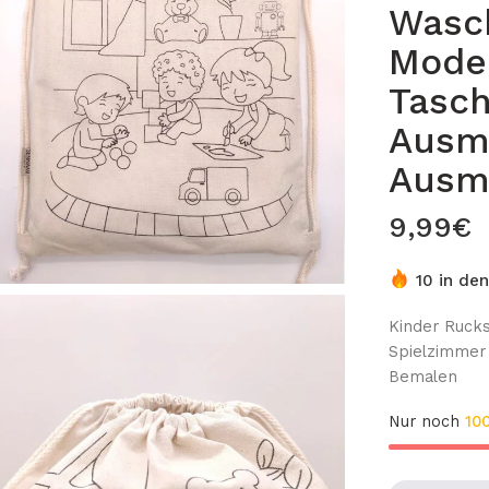
Wasc
Model
Tasc
Ausm
Ausm
9,99
€
10 in de
Kinder Ruck
Spielzimmer
Bemalen
Nur noch
10