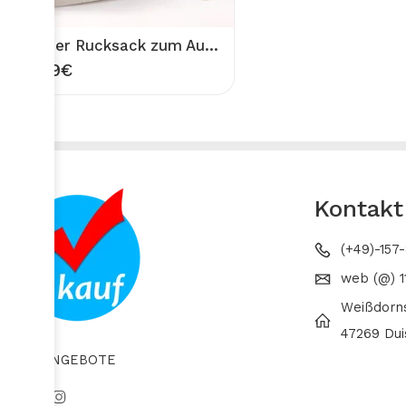
Kinder Rucksack zum Ausmalen 100% Baumwolle Waschbar Turnbeutel Modell Angeln Figur Tasche 33×40 cm Ausmaltasche Beutel zum Ausmalen Bemalen
9,99
€
Kontakt
(+49)-157
web (@) 1
Weißdorn
47269 Dui
24/7 ANGEBOTE