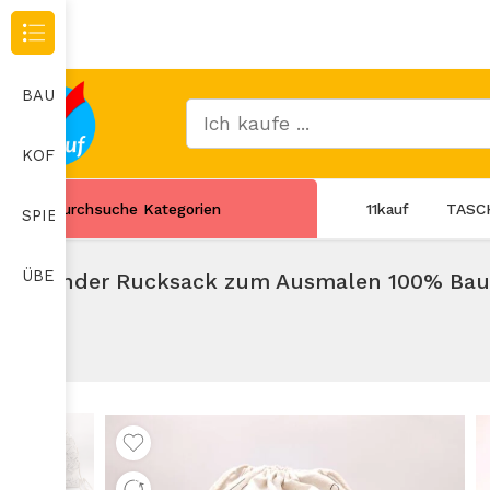
Durchsuche Kategorien
BAUMARKT
KOFFER
Durchsuche Kategorien
11kauf
TASC
SPIELZEUG
ÜBERWACHUNGSKAMERA
Kinder Rucksack zum Ausmalen 100% Bau