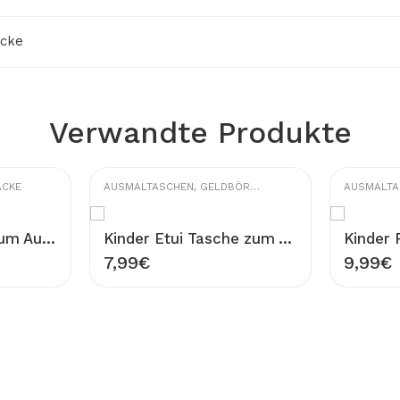
äcke
Verwandte Produkte
ÄCKE
AUSMALTASCHEN
,
GELDBÖRSEN
,
SCHULTASCHEN
AUSMALTA
Kinder Rucksack zum Ausmalen 100% Baumwolle Waschbar Turnbeutel Modell Dinosaurier Figur Tasche 33×40 cm Ausmaltasche Beutel zum Ausmalen Bemalen
Kinder Etui Tasche zum Ausmalen 100% Baumwolle Gabardine Waschbar Stifttasche Modell eleganter Vogel Figur 20×13 cm Ausmaltasche zum Bemalen
7,99
€
9,99
€