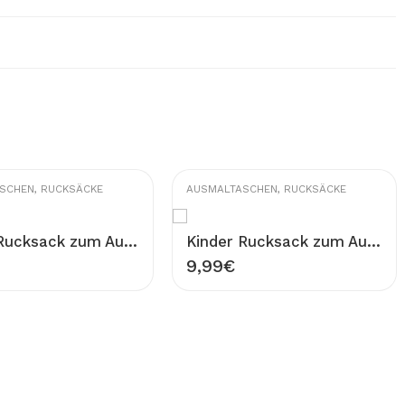
SCHEN
,
RUCKSÄCKE
AUSMALTASCHEN
,
RUCKSÄCKE
Kinder Rucksack zum Ausmalen 100% Baumwolle Waschbar Turnbeutel Modell Einhorn Figur Tasche 33×40 cm Ausmaltasche Beutel zum Ausmalen Bemalen
Kinder Rucksack zum Ausmalen 100% Baumwolle Waschbar Turnbeutel Modell eleganter Vogel Figur Tasche 33×40 cm Ausmaltasche Beutel zum Ausmalen Bemalen
9,99
€