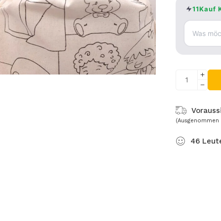
11Kauf 
Voraussi
(Ausgenommen 
46
Leut