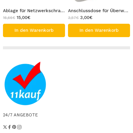
Ablage für Netzwerkschrank 19 Zoll 1HE für Server Wandschrank 19″ Gehäuse Rack Cabinet SOHO
Anschlussdose für Überwachungskamera Wand Dose Universal Junction Box für Kamera Montage Abzweigdose
15,00
€
3,00
€
16,66
€
3,57
€
In den Warenkorb
In den Warenkorb
24/7 ANGEBOTE