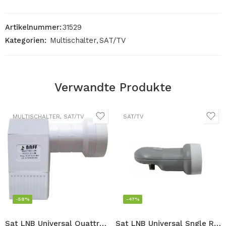
Artikelnummer:
31529
Kategorien:
Multischalter
,
SAT/TV
Verwandte Produkte
MULTISCHALTER
,
SAT/TV
SAT/TV
-58%
-47%
Sat LNB Universal Quattro BAFF Multischalter LNB 0.1dB 4 Anschluss Full HD TV 3D Digital Satellite LNB
Sat LNB Universal Sngle REX 0.1dB 1 Anschluss 1x Receiver Teilnehmer Full HD TV 3D Digital Satellite LNB