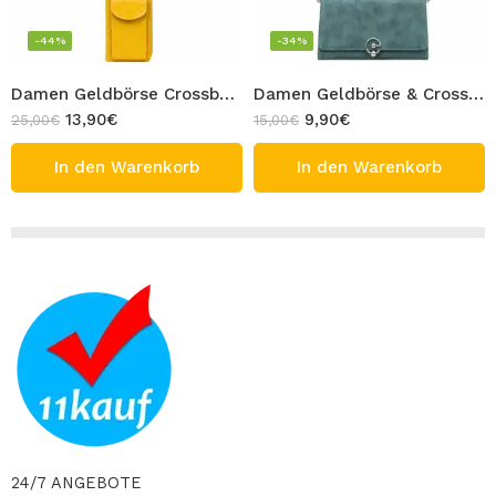
-44%
-34%
Damen Geldbörse Crossbody Tasche Kroko-Optik mit abnehmbare Schulterriemen Umhängetasche Gelb PU-Leder DANY
Damen Geldbörse & Crossbody Tasche & Handtasche mit Handschlaufe und Schulterriemen Grün Design FIFY
13,90
€
9,90
€
25,00
€
15,00
€
In den Warenkorb
In den Warenkorb
24/7 ANGEBOTE