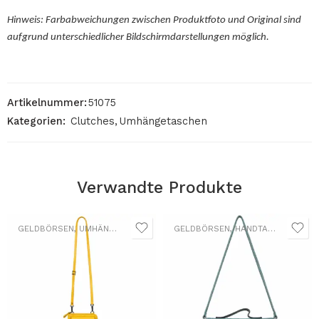
Hinweis: Farbabweichungen zwischen Produktfoto und Original sind
aufgrund unterschiedlicher Bildschirmdarstellungen möglich.
Artikelnummer:
51075
Kategorien:
Clutches
,
Umhängetaschen
Verwandte Produkte
GELDBÖRSEN
,
UMHÄNGETASCHEN
GELDBÖRSEN
,
HANDTASCHEN
,
UMH