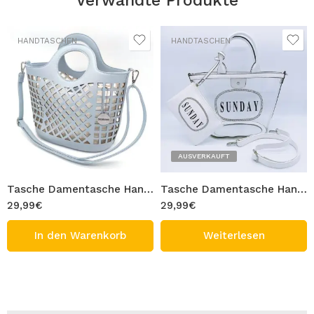
Verwandte Produkte
HANDTASCHEN
HANDTASCHEN
AUSVERKAUFT
Tasche Damentasche Handtasche Blau mit durchbrochenem Muster Umhängetasche mit Innentasche Perforierte Schultertasche PU Leder & Stoff Design BANY
Tasche Damentasche Handtasche Weiß Umhängetasche Transparent mit Innentasche Schultertasche mit SUNDAY Beschriftung Durchsichtig PVC Design SUNDAY
29,99
€
29,99
€
In den Warenkorb
Weiterlesen