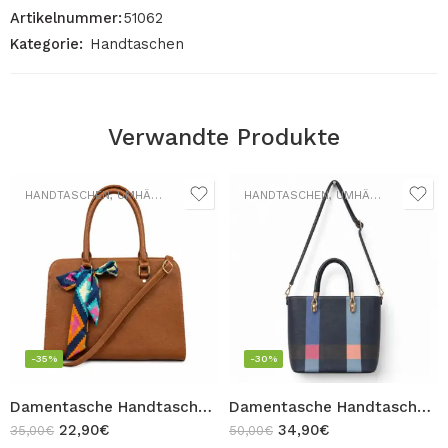
Artikelnummer:
51062
Kategorie:
Handtaschen
Verwandte Produkte
HANDTASCHEN
,
UMHÄNGETASCHEN
HANDTASCHEN
,
UMHÄNGETASCHEN
-35%
-30%
Damentasche Handtasche mit Schulterriemen und dekorativem Halstuch Umhängetasche Braun Design OLIVIA
Damentasche Handtasche mit Schulterriemen und Zugverschluss Umhängetasche Dunkelblau Design JULIA
22,90
€
34,90
€
35,00
€
50,00
€