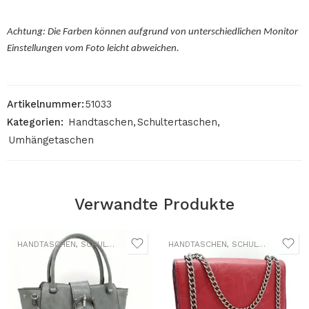
Achtung: Die Farben können aufgrund von unterschiedlichen Monitor
Einstellungen vom Foto leicht abweichen.
Artikelnummer:
51033
Kategorien:
Handtaschen
,
Schultertaschen
,
Umhängetaschen
Verwandte Produkte
HANDTASCHEN
,
SCHULTERTASCHEN
,
UMHÄNGETASCHEN
HANDTASCHEN
,
SCHULTERTASCHEN