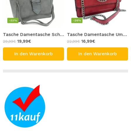
-33%
-26%
Tasche Damentasche Schultertasche Umhängetasche Grün Handtasche mit Gürtelschnalle Design TANIA
Tasche Damentasche Umhängetasche Rot Schultertasche Box Handtasche mit Kettenhenkel Design CLARA
19,99
€
16,99
€
29,99
€
22,99
€
In den Warenkorb
In den Warenkorb