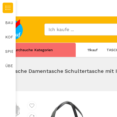
Durchsuche Kategorien
BAUMARKT
KOFFER
Durchsuche Kategorien
11kauf
TASC
SPIELZEUG
ÜBERWACHUNGSKAMERA
Tasche Damentasche Schultertasche mit 