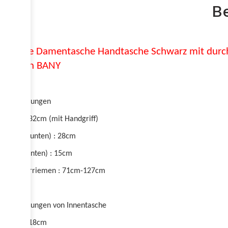
B
Tasche Damentasche Handtasche Schwarz mit durch
Design BANY
Abmessungen
Höhe : 32cm (mit Handgriff)
Breite (unten) : 28cm
Tiefe (unten) : 15cm
Schulterriemen : 71cm-127cm
Abmessungen von Innentasche
Höhe : 18cm