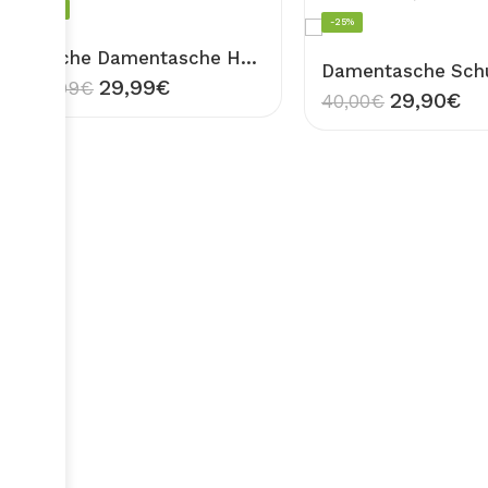
-30%
-25%
Tasche Damentasche Handtasche Rosa Umhängetasche Transparent mit Innentasche Schlange Muster Schultertasche Durchsichtig PVC PU Leder Design NANCY
29,99
€
42,99
€
29,90
€
40,00
€