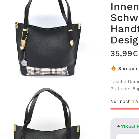
Innen
Schw
Hand
Desi
35,99
€
8 in den
Tasche Dame
PU Leder Ba
Nur noch
1
Ar
11Kauf 