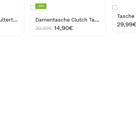
-50%
Damentasche Schultertasche Shopper Tasche mit Ketten-Detail und verstellbarem Riemen Grau Design ELLA Rund
Damentasche Clutch Tasche und auch Umhängetasche mit Strass-Schriftzug FASHION und Schulterriemen und Handschlaufe Rosa PU-Leder
29,99
14,90
€
30,00
€