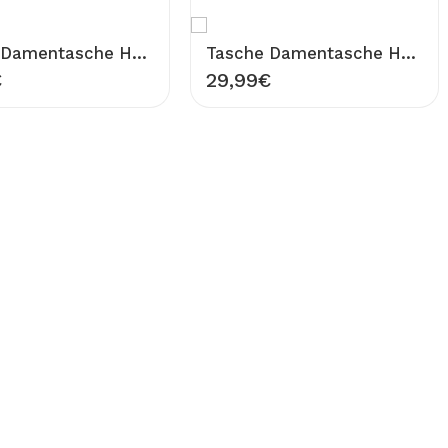
Tasche Damentasche Handtasche Schwarz mit durchbrochenem Muster Umhängetasche mit Innentasche Perforierte Schultertasche PU Leder & Stoff Design BANY
Tasche Damentasche Handtasche Blau mit durchbrochenem Muster Umhängetasche mit Innentasche Perforierte Schultertasche PU Leder & Stoff Design BANY
€
29,99
€