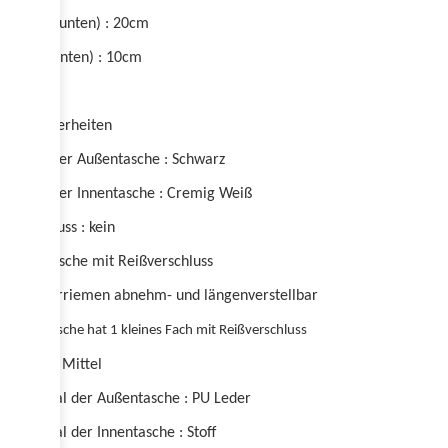
Breite (unten) : 20cm
Tiefe (unten) : 10cm
Besonderheiten
Farbe der Außentasche : Schwarz
Farbe der Innentasche : Cremig Weiß
Verschluss : kein
Innentasche mit Reißverschluss
Schulterriemen abnehm- und längenverstellbar
Innentasche hat 1 kleines Fach mit Reißverschluss
Größe : Mittel
Material der Außentasche : PU Leder
Material der Innentasche : Stoff