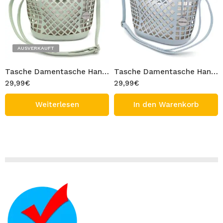
AUSVERKAUFT
Tasche Damentasche Handtasche Grün mit durchbrochenem Muster Umhängetasche mit Innentasche Perforierte Schultertasche PU Leder & Stoff Design BANY
Tasche Damentasche Handtasche Blau mit durchbrochenem Muster Umhängetasche mit Innentasche Perforierte Schultertasche PU Leder & Stoff Design BANY
29,99
€
29,99
€
Weiterlesen
In den Warenkorb