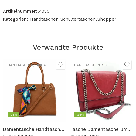
Artikelnummer:
51020
Kategorien:
Handtaschen
,
Schultertaschen
,
Shopper
Verwandte Produkte
HANDTASCHEN
,
UMHÄNGETASCHEN
HANDTASCHEN
,
SCHULTERTASCHEN
-35%
-26%
Damentasche Handtasche mit Schulterriemen und dekorativem Halstuch Umhängetasche Braun Design OLIVIA
Tasche Damentasche Umhängetasche Rot Schultertasche Box Handtasche mit Kettenhenkel Design CLARA