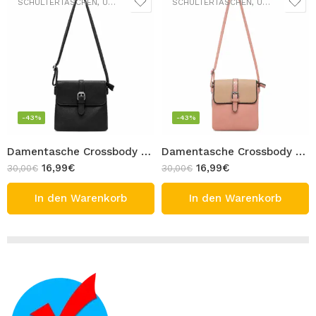
SCHULTERTASCHEN
,
UMHÄNGETASCHEN
SCHULTERTASCHEN
,
UMHÄNGETASCHEN
-43%
-43%
Damentasche Crossbody Tasche Kleine Umhängetasche Schwarz Design ZOYA
Damentasche Crossbody Tasche Kleine Umhängetasche Zweifarbig Rosa Beige Design ZOYA
16,99
€
16,99
€
30,00
€
30,00
€
In den Warenkorb
In den Warenkorb