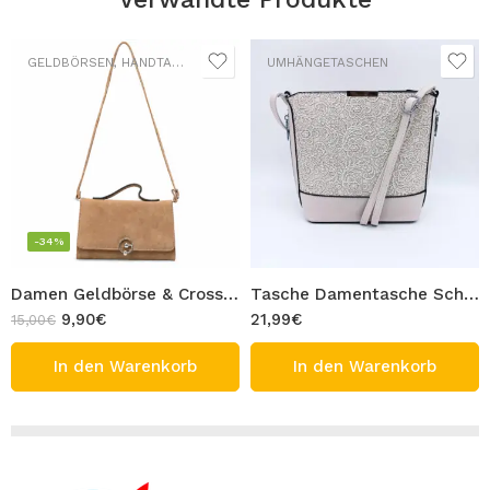
GELDBÖRSEN
,
HANDTASCHEN
,
UMHÄNGETASCHEN
UMHÄNGETASCHEN
-34%
Damen Geldbörse & Crossbody Tasche & Handtasche mit Handschlaufe und Schulterriemen Beige Design FIFY
Tasche Damentasche Schultertasche Umhängetasche Weiß Textil mit Schulterriemen Blumen Muster Design FRIDA
9,90
€
21,99
€
15,00
€
In den Warenkorb
In den Warenkorb