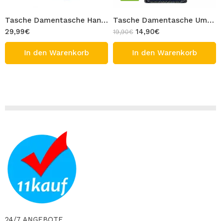
Tasche Damentasche Handtasche Umhängetasche Rot Beige Schwarz mit Schulterriemen Anhänger Schultertasche PU Leder Design MILLA
Tasche Damentasche Umhängetasche Crossbody Tasche mit dekorativer Kettenumrandung Dunkelblau Textil Design ELLA Mini
29,99
€
14,90
€
19,90
€
In den Warenkorb
In den Warenkorb
24/7 ANGEBOTE