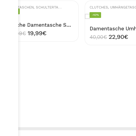
HANDTASCHEN
,
SCHULTERTASCHEN
,
UMHÄNGETASCHEN
CLUTCHES
,
UMHÄNGETAS
-33%
-43%
Tasche Damentasche Schultertasche Umhängetasche Schwarz Handtasche mit Gürtelschnalle Design TANIA
19,99
€
29,99
€
22,90
€
40,00
€