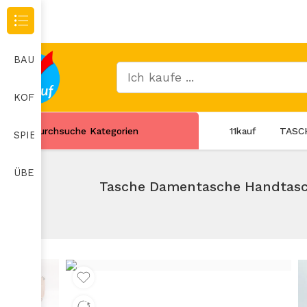
Durchsuche Kategorien
BAUMARKT
KOFFER
Durchsuche Kategorien
11kauf
TASC
SPIELZEUG
ÜBERWACHUNGSKAMERA
Tasche Damentasche Handtasc