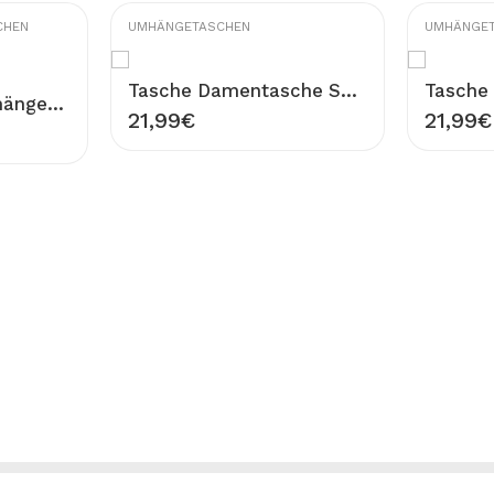
CHEN
UMHÄNGETASCHEN
UMHÄNGE
Tasche Damentasche Schultertasche Umhängetasche Rot Textil mit Schulterriemen Blumen Muster Design FRIDA
Damentasche Umhängetasche Crossbody-Tasche mit gestepptem Rautenmuster und Kettenriemen Rosa PU Leder Design PINA
21,99
€
21,99
€