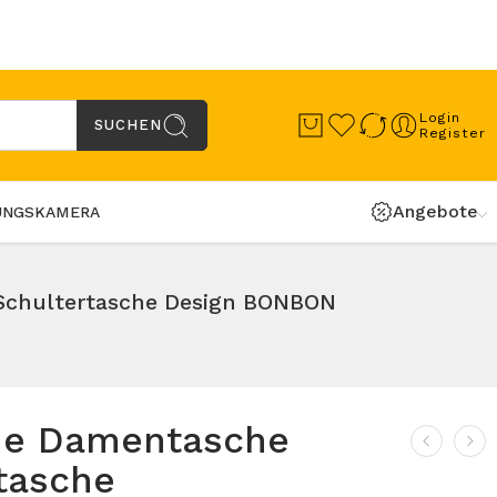
Login
SUCHEN
Register
Angebote
UNGSKAMERA
Schultertasche Design BONBON
he Damentasche
tasche