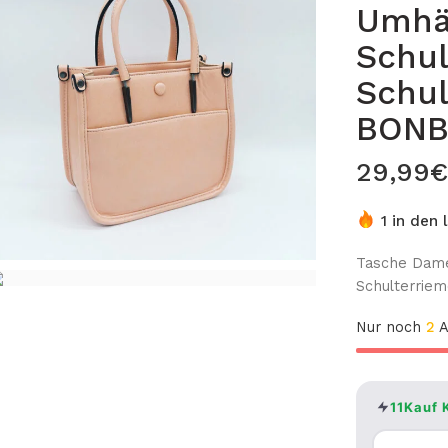
Umhä
Schul
Schul
BON
29,99
€
1 in den
Tasche Dame
Schulterrie
Nur noch
2
A
11Kauf 