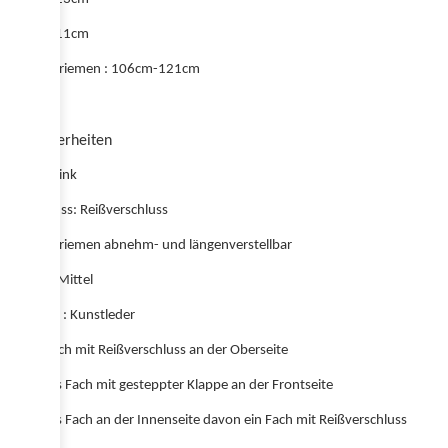
Breite : 11cm
Schulterriemen : 106cm-121cm
Besonderheiten
Farbe: Pink
Verschluss: Reißverschluss
Schulterriemen abnehm- und längenverstellbar
Größe : Mittel
Material : Kunstleder
Hauptfach mit Reißverschluss an der Oberseite
1 kleines Fach mit gesteppter Klappe an der Frontseite
2 kleines Fach an der Innenseite davon ein Fach mit Reißverschluss