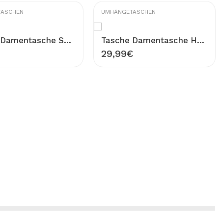
TASCHEN
UMHÄNGETASCHEN
Tasche Damentasche Schultertasche Umhängetasche Rosa Textil mit Schulterriemen Blumen Muster Design FRIDA
Tasche Damentasche Handtasche Umhängetasche Rot mit Schulterriemen Schultertasche Design BONBON
29,99
€