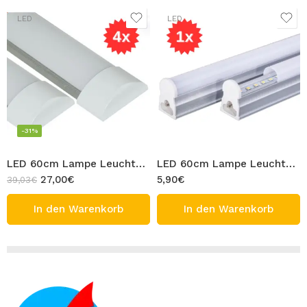
LED
LED
-31%
LED 60cm Lampe Leuchtstoffröhre 4x Röhre Leucht Licht T5 Bandleucht Rohr 16W Warmweiß 3000K
LED 60cm Lampe Leuchtstoffröhre 1x Unterschrank LED Röhre Leucht Licht T5 Rohr 8W Warmweiß 3000K
27,00
€
5,90
€
39,03
€
In den Warenkorb
In den Warenkorb