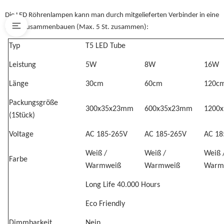
Die LED Röhrenlampen kann man durch mitgelieferten Verbinder in eine
Reihe zusammenbauen (Max. 5 St. zusammen):
Typ
T5 LED Tube
Leistung
5W
8W
16W
Länge
30cm
60cm
120c
Packungsgröße
300x35x23mm
600x35x23mm
1200
(1Stück)
Voltage
AC 185-265V
AC 185-265V
AC 18
Weiß /
Weiß /
Weiß 
Farbe
Warmweiß
Warmweiß
Warm
Long Life 40.000 Hours
Eco Friendly
Dimmbarkeit
Nein