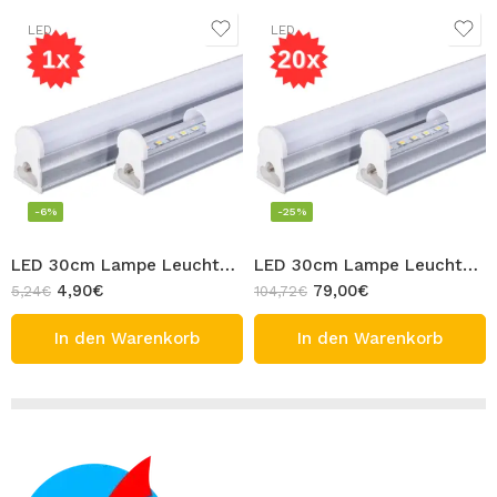
LED
LED
-6%
-25%
LED 30cm Lampe Leuchtstoffröhre 1x Unterschrank LED Röhre Leucht Licht T5 Rohr 5W Warmweiß 3000K
LED 30cm Lampe Leuchtstoffröhre 20x Unterschrank LED Röhre Leucht Licht T5 Rohr 5W Kaltweiß 6500K
4,90
€
79,00
€
5,24
€
104,72
€
In den Warenkorb
In den Warenkorb