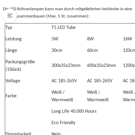
Die LED Röhrenlampen kann man durch mitgelieferten Verbinder in eine
Reihe zusammenbauen (Max. 5 St. zusammen):
Typ
T5 LED Tube
Leistung
5W
8W
16W
Länge
30cm
60cm
120c
Packungsgröße
300x35x23mm
600x35x23mm
1200
(1Stück)
Voltage
AC 185-265V
AC 185-265V
AC 18
Weiß /
Weiß /
Weiß 
Farbe
Warmweiß
Warmweiß
Warm
Long Life 40.000 Hours
Eco Friendly
Dimmbarkeit
Nein