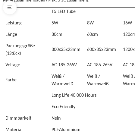
Reihe zusammenbauen (Max. 5 St. zusammen):
Typ
T5 LED Tube
Leistung
5W
8W
16W
Länge
30cm
60cm
120c
Packungsgröße
300x35x23mm
600x35x23mm
1200
(1Stück)
Voltage
AC 185-265V
AC 185-265V
AC 18
Weiß /
Weiß /
Weiß 
Farbe
Warmweiß
Warmweiß
Warm
Long Life 40.000 Hours
Eco Friendly
Dimmbarkeit
Nein
Material
PC+Aluminium