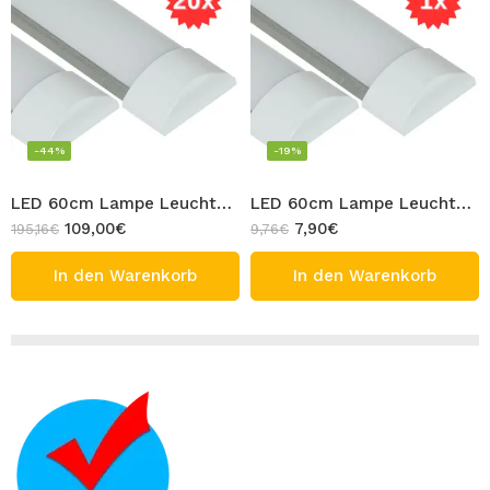
-44%
-19%
LED 60cm Lampe Leuchtstoffröhre 20x Röhre Leucht Licht T5 Bandleucht Rohr 16W Warmweiß 3000K
LED 60cm Lampe Leuchtstoffröhre 1x Röhre Leucht Licht T5 Bandleucht Rohr 20W Kaltweiß 6500K
109,00
€
7,90
€
195,16
€
9,76
€
In den Warenkorb
In den Warenkorb