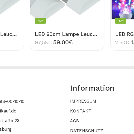
-40%
-60%
LED 60cm Lampe Leuchtstoffröhre 10x Röhre Leucht Licht T5 Bandleucht Rohr 20W Kaltweiß 6500K
LED 60cm Lampe Leuchtstoffröhre 10x Röhre Leucht Licht T5 Bandleucht Rohr 16W Warmweiß 3000K
59,00
€
1
97,58
€
2,50
€
Information
IMPRESSUM
-88-00-10-10
1kauf.de
KONTAKT
straße 23
AGB
sburg
DATENSCHUTZ