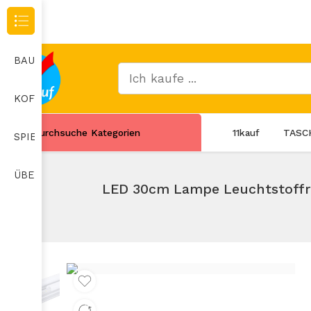
Durchsuche Kategorien
BAUMARKT
KOFFER
Durchsuche Kategorien
11kauf
TASC
SPIELZEUG
ÜBERWACHUNGSKAMERA
LED 30cm Lampe Leuchtstoffr