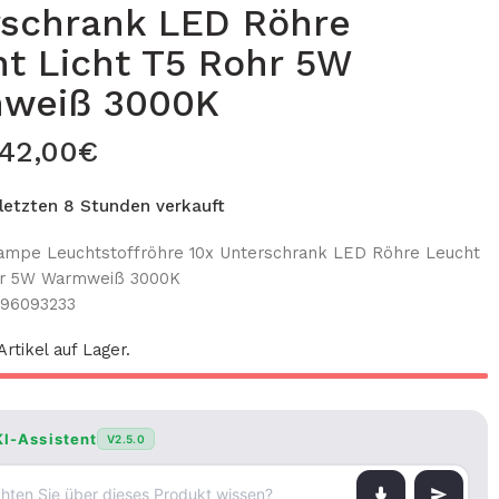
rschrank LED Röhre
t Licht T5 Rohr 5W
weiß 3000K
42,00
€
 letzten 8 Stunden verkauft
mpe Leuchtstoffröhre 10x Unterschrank LED Röhre Leucht
hr 5W Warmweiß 3000K
396093233
rtikel auf Lager.
KI-Assistent
V2.5.0