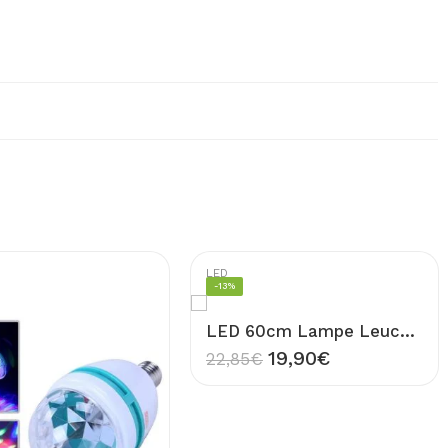
LED
-13%
LED 60cm Lampe Leuchtstoffröhre 4x Unterschrank LED Röhre Leucht Licht T5 Rohr 8W Warmweiß 3000K
19,90
€
22,85
€