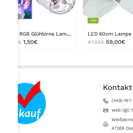
-68%
-40%
LED RGB Glühbirne Lampe Diskolampe Discokugel Party Licht Effekte Farbig E27 3W Doppelt
1,50
€
59,00
€
4,76
€
97,58
€
Kontakt
(+49)-157
web (@) 1
Weißdorn
47269 Dui