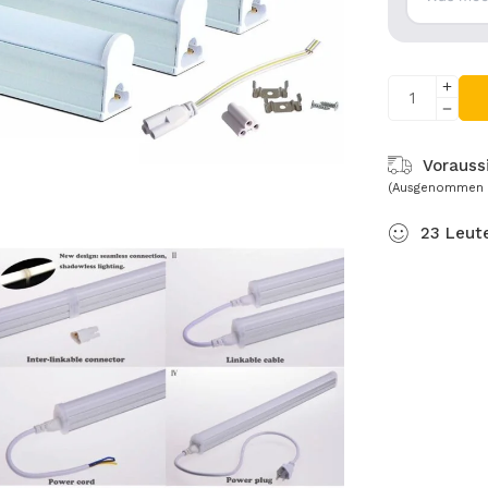
Voraussi
(Ausgenommen 
23
Leut