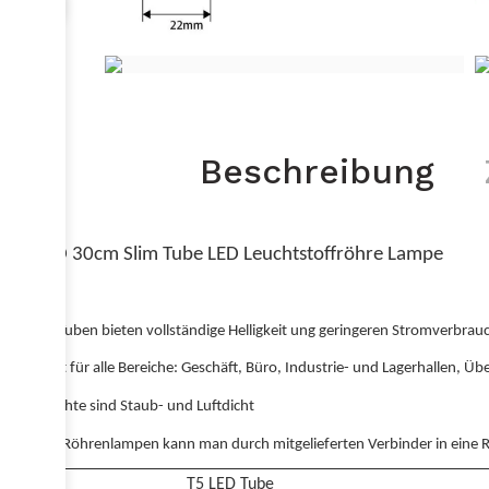
Beschreibung
T5 LED 30cm Slim Tube LED Leuchtstoffröhre Lampe
T5 LED Tuben bieten vollständige Helligkeit ung geringeren Stromverbrau
geeignet für alle Bereiche: Geschäft, Büro, Industrie- und Lagerhallen, 
Die Leuchte sind Staub- und Luftdicht
Die LED Röhrenlampen kann man durch mitgelieferten Verbinder in ein
Typ
T5 LED Tube