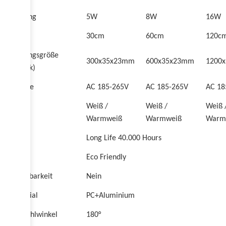
Leistung
5W
8W
16W
Länge
30cm
60cm
120c
Packungsgröße
300x35x23mm
600x35x23mm
1200
(1Stück)
Voltage
AC 185-265V
AC 185-265V
AC 18
Weiß /
Weiß /
Weiß 
Farbe
Warmweiß
Warmweiß
Warm
Long Life 40.000 Hours
Eco Friendly
Dimmbarkeit
Nein
Material
PC+Aluminium
Abstrahlwinkel
180°