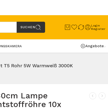
Login
SUCHEN
Register
Angebote
UNGSKAMERA
ht T5 Rohr 5W Warmweiß 3000K
30cm Lampe
tstoffröhre 10x