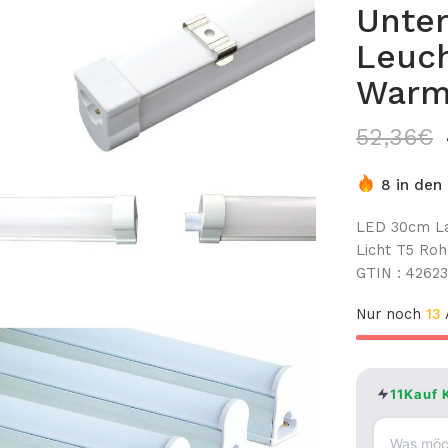
Unte
Leuch
Warm
52,36
€
8 in den
LED 30cm La
Licht T5 Ro
GTIN : 4262
Nur noch
13
A
11Kauf 