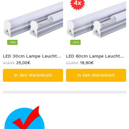
-16%
-13%
LED 30cm Lampe Leuchtstoffröhre 8x Unterschrank LED Röhre Leucht Licht T5 Rohr 5W Warmweiß 3000K
LED 60cm Lampe Leuchtstoffröhre 4x Unterschrank LED Röhre Leucht Licht T5 Rohr 8W Warmweiß 3000K
35,00
€
19,90
€
41,89
€
22,85
€
In den Warenkorb
In den Warenkorb