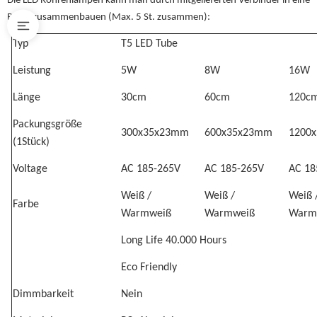
Die LED Röhrenlampen kann man durch mitgelieferten Verbinder in eine
Reihe zusammenbauen (Max. 5 St. zusammen):
Typ
T5 LED Tube
Leistung
5W
8W
16W
Länge
30cm
60cm
120c
Packungsgröße
300x35x23mm
600x35x23mm
1200
(1Stück)
Voltage
AC 185-265V
AC 185-265V
AC 18
Weiß /
Weiß /
Weiß 
Farbe
Warmweiß
Warmweiß
Warm
Long Life 40.000 Hours
Eco Friendly
Dimmbarkeit
Nein