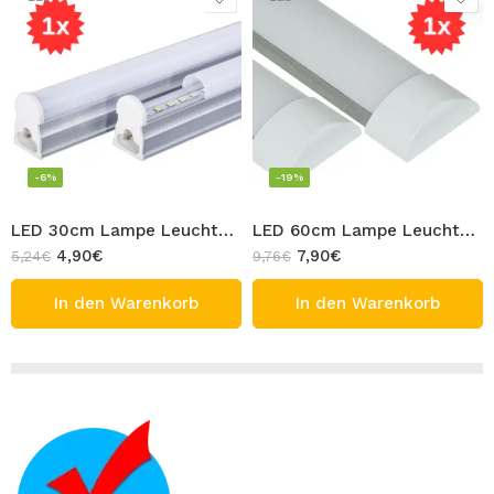
-6%
-19%
LED 30cm Lampe Leuchtstoffröhre 1x Unterschrank LED Röhre Leucht Licht T5 Rohr 5W Warmweiß 3000K
LED 60cm Lampe Leuchtstoffröhre 1x Röhre Leucht Licht T5 Bandleucht Rohr 16W Warmweiß 3000K
4,90
€
7,90
€
5,24
€
9,76
€
In den Warenkorb
In den Warenkorb