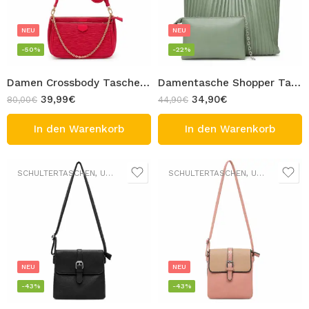
NEU
NEU
-50%
-22%
Damen Crossbody Tasche 3 in 1 Tasche Kroko-Optik mit abnehmbaren Taschen Rot Design Meriem
Damentasche Shopper Tasche mit herausnehmbarer Innentasche Hellgrün Schultertasche Kunststoff Design VALENTINA
39,99
€
34,90
€
80,00
€
44,90
€
In den Warenkorb
In den Warenkorb
SCHULTERTASCHEN
,
UMHÄNGETASCHEN
SCHULTERTASCHEN
,
UMHÄNGETASCHEN
NEU
NEU
-43%
-43%