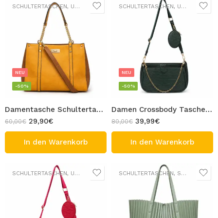
SCHULTERTASCHEN
,
UMHÄNGETASCHEN
SCHULTERTASCHEN
,
UMHÄNGETASCHEN
NEU
NEU
-50%
-50%
Damentasche Schultertasche Elegante zweifarbige Tasche Braun Senfgelb mit Schulterriemen Design TALLY
Damen Crossbody Tasche 3 in 1 Tasche Kroko-Optik mit abnehmbaren Taschen Dunkelgrün Design Meriem
29,90
€
39,99
€
60,00
€
80,00
€
In den Warenkorb
In den Warenkorb
SCHULTERTASCHEN
,
UMHÄNGETASCHEN
SCHULTERTASCHEN
,
SHOPPER