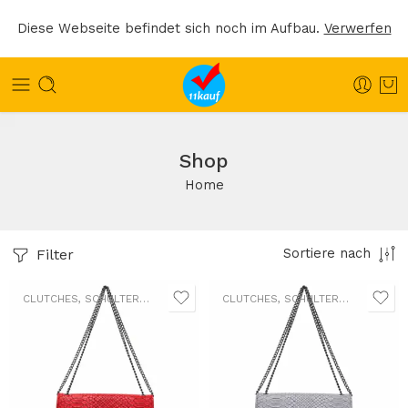
Diese Webseite befindet sich noch im Aufbau.
Verwerfen
Shop
Home
Filter
Sortiere nach
CLUTCHES
,
SCHULTERTASCHEN
,
UMHÄNGETASCHEN
CLUTCHES
,
SCHULTERTASCHEN
,
UM