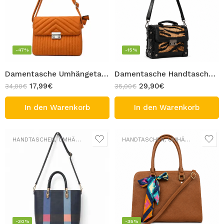
-47%
-15%
Damentasche Umhängetasche Orange Crossbody-Tasche Steppdesign verstellbaren Schulterriemen Design ZERA
Damentasche Handtasche mit Leopardenmuster elegante Umhängetasche mit abnehmbaren Schulterriemen PU-Leder Design BOX
17,99
€
29,90
€
34,00
€
35,00
€
In den Warenkorb
In den Warenkorb
HANDTASCHEN
,
UMHÄNGETASCHEN
HANDTASCHEN
,
UMHÄNGETASCHEN
-30%
-35%