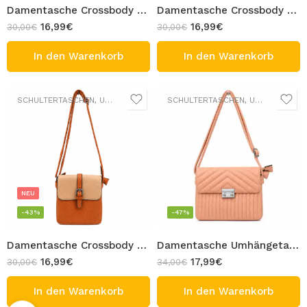
Damentasche Crossbody Tasche Kleine Umhängetasche Schwarz Design ZOYA
Damentasche Crossbody Tasche Kleine Umhängetasche Zweifarbig Rosa Beige Design ZOYA
16,99
€
16,99
€
30,00
€
30,00
€
In den Warenkorb
In den Warenkorb
SCHULTERTASCHEN
,
UMHÄNGETASCHEN
SCHULTERTASCHEN
,
UMHÄNGETASCHEN
NEU
-43%
-47%
Damentasche Crossbody Tasche Kleine Umhängetasche Zweifarbig Cognac Orange Beige Design ZOYA
Damentasche Umhängetasche Pfirsich Rosa Crossbody-Tasche Steppdesign verstellbaren Schulterriemen Design ZERA
16,99
€
17,99
€
30,00
€
34,00
€
In den Warenkorb
In den Warenkorb