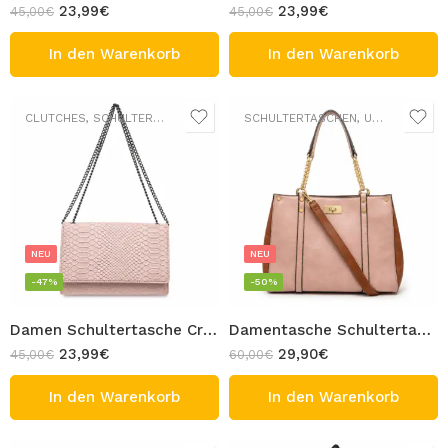
23,99
€
23,99
€
45,00
€
45,00
€
In den Warenkorb
In den Warenkorb
CLUTCHES
,
SCHULTERTASCHEN
,
UMHÄNGETASCHEN
SCHULTERTASCHEN
,
UMHÄNGETASCHEN
NEU
NEU
-47%
-50%
Damen Schultertasche Crossbody Tasche mit wandelbarem Kettenriemen Kroko-Optik Elegant Rosa Design MARY
Damentasche Schultertasche Elegante zweifarbige Tasche Braun Rosa mit Schulterriemen Design TALLY
23,99
€
29,90
€
45,00
€
60,00
€
In den Warenkorb
In den Warenkorb