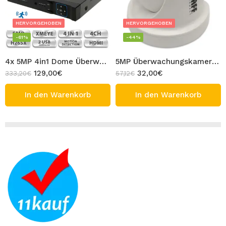
HERVORGEHOBEN
HERVORGEHOBEN
-61%
-44%
4x 5MP 4in1 Dome Überwachungskamera Set Full HD 4 Stück AHD CVI TVI CVBS Innen Kamera Digistar mit 4CH 5MP Hybrid Aufnahmegerät Viva Innen Bereich
5MP Überwachungskamera 4 in 1 Dome Kamera AHD TVI CVI CVBS System Innen Full HD CCTV Anschluss 2560 x 1920P BAFF
129,00
€
32,00
€
333,20
€
57,12
€
In den Warenkorb
In den Warenkorb