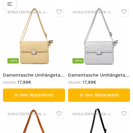
SCHULTERTASCHEN
,
UMHÄNGETASCHEN
SCHULTERTASCHEN
,
UMHÄNGETASCHEN
-47%
-47%
Damentasche Umhängetasche Beige Crossbody-Tasche Steppdesign verstellbaren Schulterriemen Design ZERA
Damentasche Umhängetasche Silber Crossbody-Tasche Steppdesign verstellbaren Schulterriemen Design ZERA
17,99
€
17,99
€
34,00
€
34,00
€
In den Warenkorb
In den Warenkorb
SCHULTERTASCHEN
,
UMHÄNGETASCHEN
SCHULTERTASCHEN
,
UMHÄNGETASCHEN