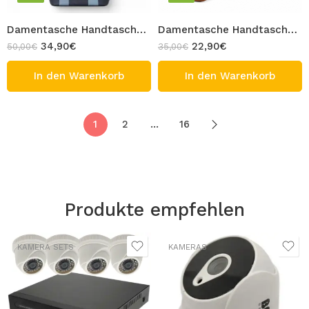
Damentasche Handtasche mit Schulterriemen und Zugverschluss Umhängetasche Dunkelblau Design JULIA
Damentasche Handtasche mit Schulterriemen und dekorativem Halstuch Umhängetasche Braun Design OLIVIA
34,90
€
22,90
€
50,00
€
35,00
€
In den Warenkorb
In den Warenkorb
1
2
…
16
Produkte empfehlen
KAMERA SETS
KAMERAS