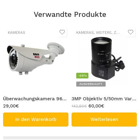
Verwandte Produkte
KAMERAS
KAMERAS
,
WEITERE
,
ZUBEHÖR
-58%
AUSVERKAUFT
Überwachungskamera 960P AHD Kamera BAFF CCTV Bullet Außen Sicherheitskamera Varifocal Lens Metall Gehäuse 1.3MP Full HD
3MP Objektiv 5/50mm Vario Lens für Überwachungskamera Zoom 5-50 mm Linse für Kamera
29,00
€
60,00
€
142,80
€
In den Warenkorb
Weiterlesen