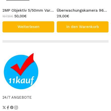
2MP Objektiv 5/50mm Vario Lens für Überwachungskamera Zoom 5-50 mm Linse für Kamera
Überwachungskamera 960P AHD Kamera BAFF CCTV Bullet Außen Sicherheitskamera Varifocal Lens Metall Gehäuse 1.3MP Full HD
50,00
€
29,00
€
107,10
€
Weiterlesen
In den Warenkorb
24/7 ANGEBOTE