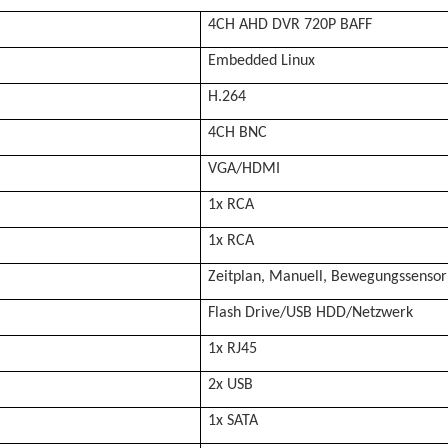
4CH AHD DVR 720P BAFF
Embedded Linux
H.264
4CH BNC
VGA/HDMI
1x RCA
1x RCA
Zeitplan, Manuell, Bewegungssensor
Flash Drive/USB HDD/Netzwerk
1x RJ45
2x USB
1x SATA