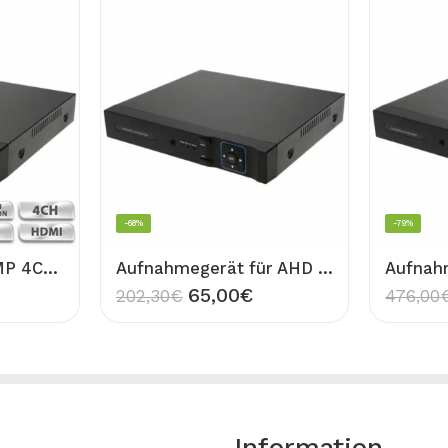
-68%
-79%
Aufnahmegerät 5MP 4CH H265+ Hybrid 5in1 XMEYE DVR für Überwachungskamera VIVA Full HD CCTV IP XVI AHD TVI CVI CVBS Recorder H265X
Aufnahmegerät für AHD Überwachungskamera 8CH DVR bis 960P Auflösung CCTV Recorder
65,00
€
202,30
€
476,00
Information