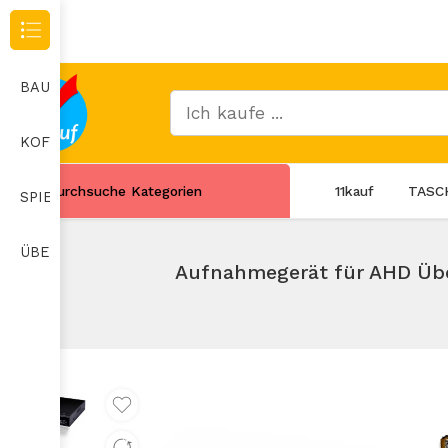
Durchsuche Kategorien
BAUMARKT
KOFFER
Durchsuche Kategorien
11kauf
TASC
SPIELZEUG
ÜBERWACHUNGSKAMERA
Aufnahmegerät für AHD Üb