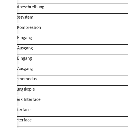
Produktbeschreibung
Betriebssystem
Video-Kompression
Video-Eingang
Video-Ausgang
Audio-Eingang
Audio-Ausgang
Aufnahmemodus
Sicherungskopie
Netzwerk Interface
USB Interface
HDD Interface