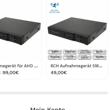
Aufnahmegerät für AHD Überwachungskamera 16CH DVR bis 960P Auflösung CCTV Recorder
8CH Aufnahmegerät 5MP H265+ Hybrid 5in1 XMEYE DVR für Überwachungskamera VIVA Full HD CCTV IP XVI AHD TVI CVI CVBS Recorder H265X
99,00
€
49,00
€
€
Mein Konto