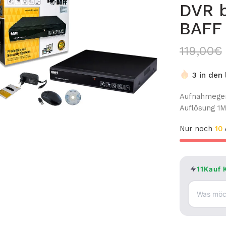
DVR b
BAFF
119,00
€
3 in den
Aufnahmeger
Auflösung 1
Nur noch
10
A
11Kauf 