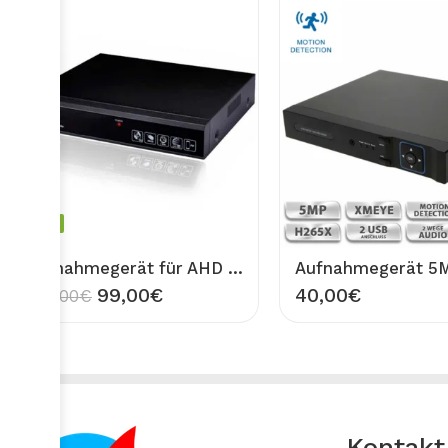
-72%
Aufnahmegerät für AHD Überwachungskamera 16CH DVR bis 720P Auflösung 1MP BAFF CCTV Recorder
99,00
€
40,00
€
357,00
€
Kontakt