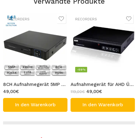
Verwandte Produkte
RECORDERS
RECORDERS
-59%
8CH Aufnahmegerät 5MP H265+ Hybrid 5in1 XMEYE DVR für Überwachungskamera VIVA Full HD CCTV IP XVI AHD TVI CVI CVBS Recorder H265X
Aufnahmegerät für AHD Überwachungskamera 4CH DVR bis 720P Auflösung 1MP BAFF CCTV Recorder
49,00
€
49,00
€
119,00
€
In den Warenkorb
In den Warenkorb