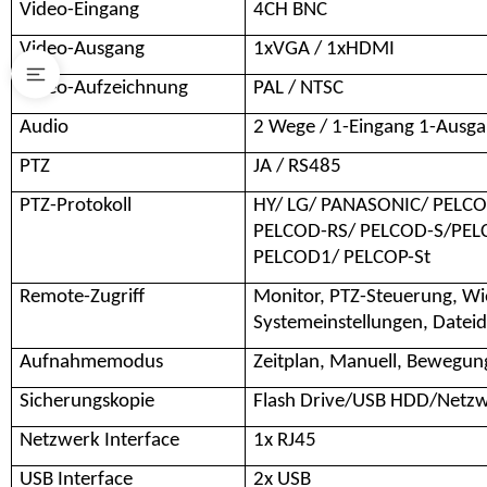
Video-Eingang
4CH BNC
Video-Ausgang
1xVGA / 1xHDMI
Video-Aufzeichnung
PAL / NTSC
Audio
2 Wege / 1-Eingang 1-Ausg
PTZ
JA / RS485
PTZ-Protokoll
HY/ LG/ PANASONIC/ PELCO
PELCOD-RS/ PELCOD-S/PEL
PELCOD1/ PELCOP-St
Remote-Zugriff
Monitor, PTZ-Steuerung, W
Systemeinstellungen, Datei
Aufnahmemodus
Zeitplan, Manuell, Bewegun
Sicherungskopie
Flash Drive/USB HDD/Netz
Netzwerk Interface
1x RJ45
USB Interface
2x USB