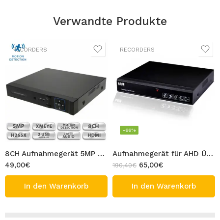
Verwandte Produkte
RECORDERS
RECORDERS
-66%
8CH Aufnahmegerät 5MP H265+ Hybrid 5in1 XMEYE DVR für Überwachungskamera VIVA Full HD CCTV IP XVI AHD TVI CVI CVBS Recorder H265X
Aufnahmegerät für AHD Überwachungskamera 8CH DVR bis 720P Auflösung 1MP BAFF CCTV Recorder
49,00
€
65,00
€
190,40
€
In den Warenkorb
In den Warenkorb