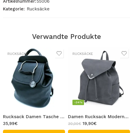
Artikelnummer:
55006
Kategorie:
Rucksäcke
Verwandte Produkte
RUCKSÄCKE
RUCKSÄCKE
-34%
Rucksack Damen Tasche Schultertasche Schwarz PU Leder Schick Stadtrucksack Mode Cityrucksack Design ANNABEL
Damen Rucksack Moderner Freizeitrucksack Frauen Rucksack Schwarz PU-Leder Design KOALA
35,99
€
19,90
€
30,00
€