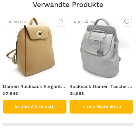
Verwandte Produkte
RUCKSÄCKE
RUCKSÄCKE
Damen Rucksack Elegante Tasche Frauen Schultertasche Schick Senf Leder PU Wasserdicht Stadtrucksack Cityrucksack Gelb Design MINI
Rucksack Damen Tasche Schultertasche Grau PU Leder Schick Stadtrucksack Mode Cityrucksack Design ANNABEL
32,99
€
35,99
€
In den Warenkorb
In den Warenkorb