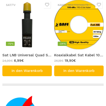
SAT/TV
KABEL
,
MULTISCHALTER
,
SAT/TV
-72%
-24%
Sat LNB Universal Quad Slim BAFF 0.1dB 4 Anschluss 4x Receiver Teilnehmer Full HD TV 3D Digital Satellite LNB Schmal Wetterschutz
Koaxialkabel Sat Kabel 100m BAFF Antennenkabel 2 Fach Abgeschirmt Full HD DvbT 3D Satellite Antenne Koaxial TV CCS Koax Kabel
6,99
€
19,90
€
24,99
€
26,18
€
In den Warenkorb
In den Warenkorb