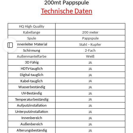
200mt Pappspule
Technische Daten
HQ High Quality
Kabellange
200 meter
Spule
Pappspule
Innenleiter Material
Stahl – Kupfer
Schirmung
2-Fach
Außenmantelfarbe
Weiß
3D Fähig
JA
HDTV-tauglich
JA
Digital-tauglich
JA
Kabel-tauglich
JA
Wasserbeständig
JA
UV-Beständig
JA
Temperaturbeständig
JA
Aufputzinstallation
JA
Unterputzinstallation
JA
Innenbereich
JA
Außenbereich
JA
Alterungsbeständig
JA