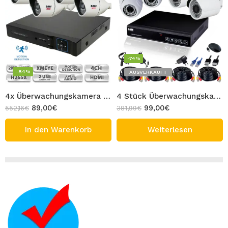
-74%
-84%
AUSVERKAUFT
4x Überwachungskamera Set 2MP Full HD Metall Gehäuse Array LED 4 Stück Kamera mit 4CH 5MP Hybrid Aufnahmegerät Innen & Außen Bereich Bullet Kamera
4 Stück Überwachungskamera Set 2x Dome 2x Bullet Full HD Metall Gehäuse AHD Kamera mit 4CH Aufnahmegerät mit 4x Kabel Innen & Außen 1MP DVR
89,00
€
99,00
€
552,16
€
381,99
€
In den Warenkorb
Weiterlesen