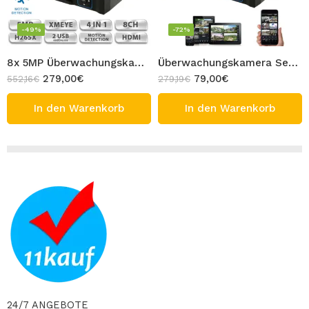
-49%
-72%
8x 5MP Überwachungskamera Set Full HD Metall Gehäuse 8 Stück AHD CVI TVI CVBS Kamera REX mit 8CH 5MP Hybrid Aufnahmegerät Viva Innen & Außen Bereich Bullet Kamera
Überwachungskamera Set 2MP 3 Stück AHD Kamera Set Full HD 3x 1080P Außen CCTV Kamera 5MP 4CH Aufnahmegerät Schwarz
279,00
€
79,00
€
552,16
€
279,19
€
In den Warenkorb
In den Warenkorb
24/7 ANGEBOTE