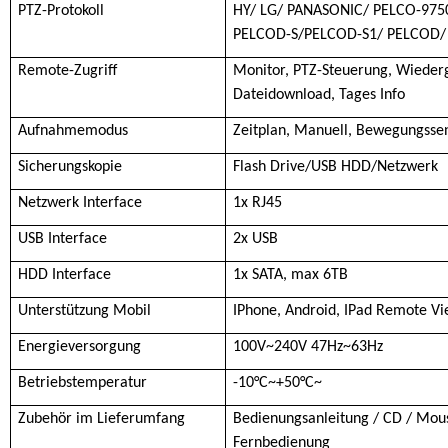
PTZ-Protokoll
HY/ LG/ PANASONIC/ PELCO-975
PELCOD-S/PELCOD-S1/ PELCOD/
Remote-Zugriff
Monitor, PTZ-Steuerung, Wiederg
Dateidownload, Tages Info
Aufnahmemodus
Zeitplan, Manuell, Bewegungsse
Sicherungskopie
Flash Drive/USB HDD/Netzwerk
Netzwerk Interface
1x RJ45
USB Interface
2x USB
HDD Interface
1x SATA, max 6TB
Unterstützung Mobil
IPhone, Android, IPad Remote V
Energieversorgung
100V~240V 47Hz~63Hz
Betriebstemperatur
-10°C~+50°C~
Zubehör im Lieferumfang
Bedienungsanleitung / CD / Mouse
Fernbedienung