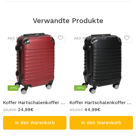
Verwandte Produkte
ABS REISEKOFFER
ABS REISEKOFFER
-17%
-10%
Koffer Hartschalenkoffer Handgepäck Dunkel Rot Reisekoffer ABS Trolley 4 Rolle 360 Grad Zwillingsrolle Kunststoff Kabin Gepäck 40L 55cm
Koffer Hartschalenkoffer Reise Trolley Schwarz Reisekoffer ABS Trolley 4 Rolle 360 Grad Zwillingsrolle Kunststoff Gepäck 110L 75cm XL
24,99
€
44,99
€
29,99
€
49,99
€
In den Warenkorb
In den Warenkorb